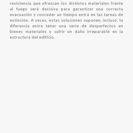
resistencia que ofrezcan los distintos materiales frente
al fuego será decisiva para garantizar una correcta
evacuación y conceder un tiempo extra en las tareas de
extinción. A veces, estas soluciones suponen, incluso, la
diferencia entre tener una serie de desperfectos en
bienes materiales o sufrir un daño irreparable en la
estructura del edificio.
UN ALIADO CONTRA LA
AMENAZA DEL FUEGO
Cuando todo va bien, no pensamos en ese momento
crucial en que de repente algo se tuerce. Contar con
paredes con revestimientos ignífugos y estructuras
metálicas reforzadas con materiales resistentes a altas
temperaturas, ofrece una salvaguarda necesaria para
poder proteger la vida de las personas y los bienes de
valor que hay dentro del edificio incendiado.
Por eso, es importante no escatimar en
protección
pasiva contra el fuego
a la hora de construir los