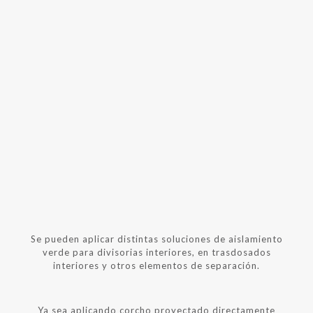
todos nuestros materiales de aislamiento
verde permiten su aplicación con menos
recursos y en menos tiempo.
¿DÓNDE USAR SOLUCIONES DE AISLAMIENTO
VERDE?
Se pueden aplicar distintas soluciones de aislamiento
verde para divisorias interiores, en trasdosados
interiores y otros elementos de separación.
Ya sea aplicando corcho proyectado directamente