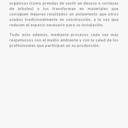
orgánicos (como prendas de vestir en desuso o cortezas
de árboles) y los transforman en materiales que
consiguen mejores resultados en aislamiento que otros
usados tradicionalmente en construcción, a la vez que
reducen el espacio necesario para su instalación.
Todo esto además, mediante procesos cada vez más
respetuosos con el medio ambiente y con la salud de los
profesionales que participan en su producción.
EL COMPROMISO VERDE
DE AISLAMIENTOS
LORCA
Nuestra posición como asesores de nuestros clientes a
la hora de aplicar las mejores soluciones en asilamiento,
tanto térmico como acústico, nos obligan a conocer en
profundidad las características de los distintos
materiales y ser muy exigentes con los productos que