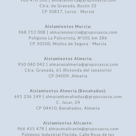
968 470 300 | almacenlorca@gruposaycu.com
Ctra. de Granada, Buzón 32
CP 30817, Lorca - Murcia
Aislamientos Murcia:
968 713 008 | almacenmurcia@gruposaycu.com
Polígono La Polvorista, Nº301 km 386
CP 30500, Molina de Segura - Murcia
Aislamientos Almería:
950 040 042 | almacenalmeria@gruposaycu.com
Ctra. Granada, 61 (Rotonda del tanatorio)
CP 04009, Almería
Aislamientos Almería (Benahadux):
691 236 149 | almacenbenahadux@gruposaycu.com
C. Jucar, 24
CP 04410, Benahadux, Almería
Aislamientos Alicante
:
966 455 478 | almacenalicante@gruposaycu.com
Polígono Industrial Florida, Calle Rosa de los