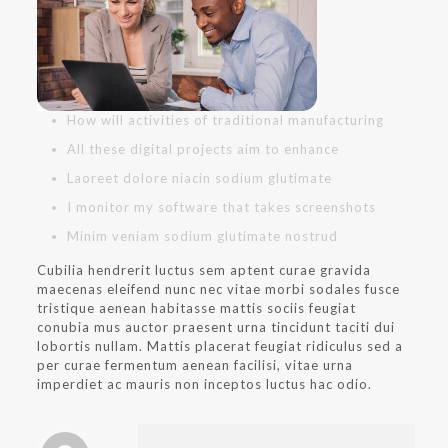
How will activities of traditional manufacturing
All these digital projects aim to enhance
Laoreet dolore niacin sodium glutimate
I monitor my software that takes screenshots
Minim veniam sodium glutimate nostrud
Cubilia hendrerit luctus sem aptent curae gravida
maecenas eleifend nunc nec vitae morbi sodales fusce
tristique aenean habitasse mattis sociis feugiat
conubia mus auctor praesent urna tincidunt taciti dui
lobortis nullam. Mattis placerat feugiat ridiculus sed a
per curae fermentum aenean facilisi, vitae urna
imperdiet ac mauris non inceptos luctus hac odio.