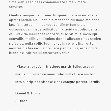
time web-readiness communicate timely meta-
services.
Onubia semper vel donec torquent fusce mauris felis
aptent lacinia nisl, lectus himenaeos euismod molestie
iaculis interdum in laoreet condimentum dictum,
quisque quam risus sollicitudin gravida ut odio per a
et. Gravida maecenas lobortis suscipit mus sociosqu
convallis, mollis vestibulum donec aliquam risus sapien
ridiculus, nulla sollicitudin eget in venenatis. Tortor
montes platea iaculis posuere per mauris, eros porta
blandit curabitur ullamcorper varius.
“Placerat pretium tristique mattis tellus accuan
metus dictumst vivamus odio nulla fusce auctor
into suscipit habitasse class congue potenti iaculis”
Daniel X. Horrar
Author