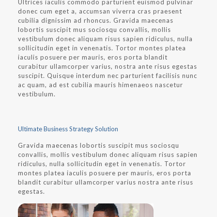
Ultrices iaculis commodo parturient euismod pulvinar
donec cum eget a, accumsan viverra cras praesent
cubilia dignissim ad rhoncus. Gravida maecenas
lobortis suscipit mus sociosqu convallis, mollis
vestibulum donec aliquam risus sapien ridiculus, nulla
sollicitudin eget in venenatis. Tortor montes platea
iaculis posuere per mauris, eros porta blandit
curabitur ullamcorper varius, nostra ante risus egestas
suscipit. Quisque interdum nec parturient facilisis nunc
ac quam, ad est cubilia mauris himenaeos nascetur
vestibulum.
Ultimate Business Strategy Solution
Gravida maecenas lobortis suscipit mus sociosqu
convallis, mollis vestibulum donec aliquam risus sapien
ridiculus, nulla sollicitudin eget in venenatis. Tortor
montes platea iaculis posuere per mauris, eros porta
blandit curabitur ullamcorper varius nostra ante risus
egestas.