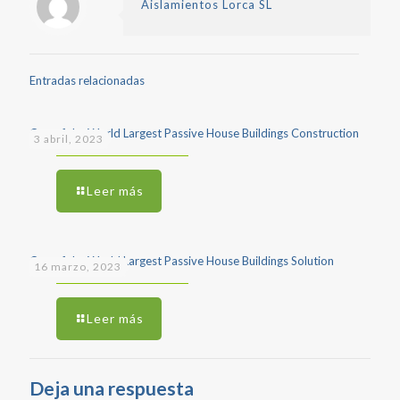
Aislamientos Lorca SL
Entradas relacionadas
One of the World Largest Passive House Buildings Construction
3 abril, 2023
Leer más
One of the World Largest Passive House Buildings Solution
16 marzo, 2023
Leer más
Deja una respuesta