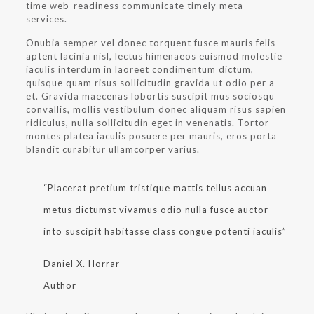
time web-readiness communicate timely meta-
services.
Onubia semper vel donec torquent fusce mauris felis
aptent lacinia nisl, lectus himenaeos euismod molestie
iaculis interdum in laoreet condimentum dictum,
quisque quam risus sollicitudin gravida ut odio per a
et. Gravida maecenas lobortis suscipit mus sociosqu
convallis, mollis vestibulum donec aliquam risus sapien
ridiculus, nulla sollicitudin eget in venenatis. Tortor
montes platea iaculis posuere per mauris, eros porta
blandit curabitur ullamcorper varius.
“Placerat pretium tristique mattis tellus accuan
metus dictumst vivamus odio nulla fusce auctor
into suscipit habitasse class congue potenti iaculis”
Daniel X. Horrar
Author