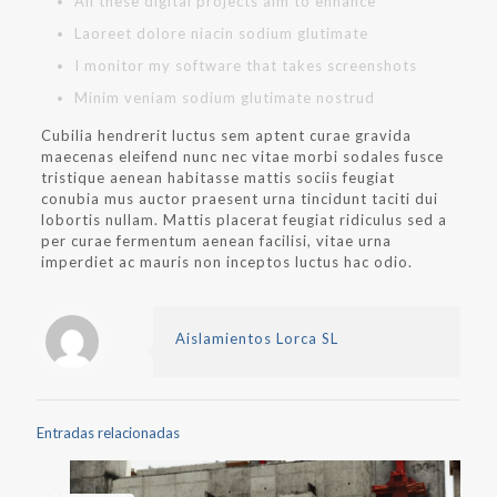
All these digital projects aim to enhance
Laoreet dolore niacin sodium glutimate
I monitor my software that takes screenshots
Minim veniam sodium glutimate nostrud
Cubilia hendrerit luctus sem aptent curae gravida
maecenas eleifend nunc nec vitae morbi sodales fusce
tristique aenean habitasse mattis sociis feugiat
conubia mus auctor praesent urna tincidunt taciti dui
lobortis nullam. Mattis placerat feugiat ridiculus sed a
per curae fermentum aenean facilisi, vitae urna
imperdiet ac mauris non inceptos luctus hac odio.
Aislamientos Lorca SL
Entradas relacionadas